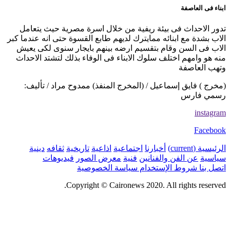
ابناء فى العاصفة
تدور الاحداث فى بيئة ريفية من خلال اسرة مصرية حيث يتعامل
الاب بشدة مع ابنائه ممايترك لديهم طابع القسوة حتى انه عندما كبر
الاب فى السن وقام بتقسيم ارضه بينهم بايجار سنوى لكى يعيش
منه هو وامهم اختلف سلوك الابناء فى الوفاء بذلك لتشتد الاحداث
وتهب العاصفة
(مخرج ) فايق إسماعيل / (المخرج المنفذ) ممدوح مراد / تأليف:
رسمي فارس
instagram
Facebook
الرئيسية
(current)
أخبارنا
اجتماعية
اذاعية
تاريخية
ثقافه
دينية
سياسية
عن الفن والفنانين
فنية
معرض الصور
فيديوهات
اتصل بنا
شروط الإستخدام
سياسة الخصوصية
Copyright © Caironews 2020. All rights reserved.