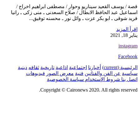
قصة / يوسف القعيد سيناريو وحوار / مصطفى ابراهيم اخراج /
اسماعيل عبد الحافظ الابطال / صلاح السعدنى ـ منى زكى ـ رانيا
فريد شوقى ـ ابو بكر عزت ـ وائل نور ـ محسنه توفيق...
اقرأ المزيد
يناير 18, 2021
instagram
Facebook
الرئيسية
(current)
أخبارنا
اجتماعية
اذاعية
تاريخية
ثقافه
دينية
سياسية
عن الفن والفنانين
فنية
معرض الصور
فيديوهات
اتصل بنا
شروط الإستخدام
سياسة الخصوصية
Copyright © Caironews 2020. All rights reserved.