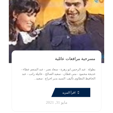
مسرحية مرافعات عائلية
بطولة : عبد الرحمن ابو زهرة - سعاد نصر - عبد المنعم عطاء -
خديجة محمود - منى قطان - سعيد الصالح - عائيلة راتب - عبد
الحافيظ التطاوى تأليف: السيد بدير اخراج : سعيد...
اقرأ المزيد
مايو 31, 2021