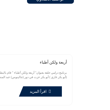
أربعة ولكن أطباء
برنامج درامي حلقة بعنوان" أربعة ولكن أطباء " قام بالبط
(أبو بكر غازي ) أبو بكر عزت في دور (جالينوس) عبد المنعم
اقرأ المزيد