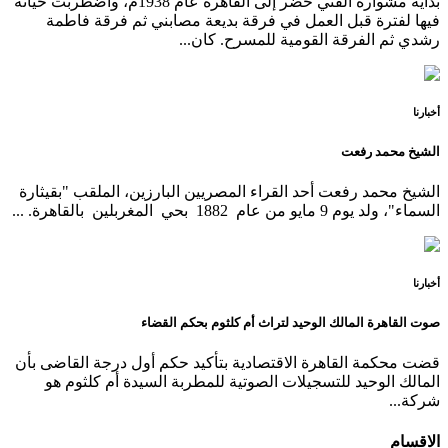
بداية مشواره الفني حضر إلى القاهرة عام 1938م، واضطربت حياته
فيها لفترة قبل العمل في فرقة بديعة مصابني ثم فرقة فاطمة
رشدي ثم الفرقة القومية للمسرح. كان...
أخبارنا
الشيخ محمد رفعت
الشيخ محمد رفعت أحد القراء المصريين البارزين، الملقب "بقيثارة
السماء"، ولد يوم 9 مايو من عام 1882 بحي المغربلين بالقاهرة. ...
أخبارنا
صوت القاهرة المالك الوحيد لتراث أم كلثوم بحكم القضاء
قضت محكمة القاهرة الاقتصادية بتأكيد حكم أول درجة القاضى بأن
المالك الوحيد للتسجيلات الصوتية للمطربة السيدة أم كلثوم هو
شركة...
الاقسام