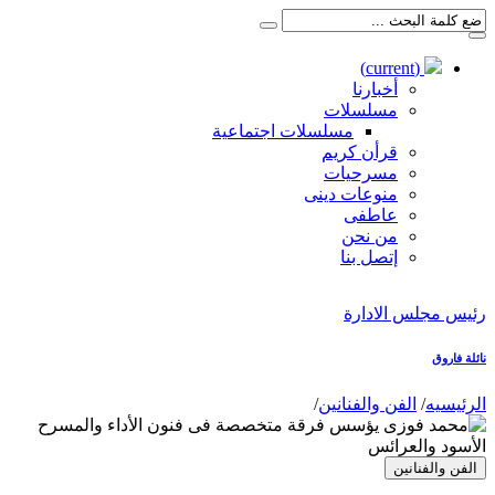
(current)
أخبارنا
مسلسلات
مسلسلات اجتماعية
قرأن كريم
مسرحيات
منوعات دينى
عاطفى
من نحن
إتصل بنا
رئيس مجلس الادارة
نائلة فاروق
الرئيسيه
/
الفن والفنانين
/
الفن والفنانين