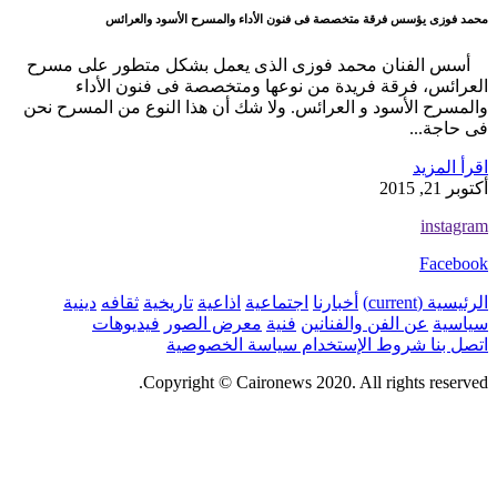
محمد فوزى يؤسس فرقة متخصصة فى فنون الأداء والمسرح الأسود والعرائس
أسس الفنان محمد فوزى الذى يعمل بشكل متطور على مسرح
العرائس، فرقة فريدة من نوعها ومتخصصة فى فنون الأداء
والمسرح الأسود و العرائس. ولا شك أن هذا النوع من المسرح نحن
فى حاجة...
اقرأ المزيد
أكتوبر 21, 2015
instagram
Facebook
الرئيسية
(current)
أخبارنا
اجتماعية
اذاعية
تاريخية
ثقافه
دينية
سياسية
عن الفن والفنانين
فنية
معرض الصور
فيديوهات
اتصل بنا
شروط الإستخدام
سياسة الخصوصية
Copyright © Caironews 2020. All rights reserved.