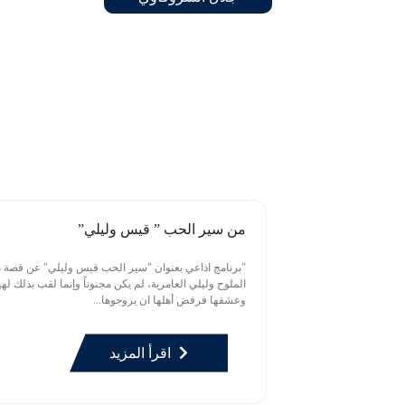
من سير الحب ” قيس وليلي”
"برنامج اذاعي بعنوان "سير الحب قيس وليلي" عن قصة 
الملوح وليلي العامرية، لم يكن مجنوناً وإنما لقب بذلك ل
وعشقها فرفض أهلها ان يزوجوها...
اقرأ المزيد