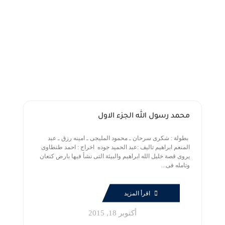
محمد رسول الله الجزء الاول
بطولة : شكرى سرحان ـ محمود المليجى ـ امينه رزق ـ عبد
المنعم ابراهيم تاليف :عبد الحميد جوده اخراج : احمد طنطاوى
يروى قصة خليل الله ابراهيم والبيئة التى نشأ فيها بارض كنعان
وتامله فى...
اقرأ المزيد
أكتوبر 18, 2015