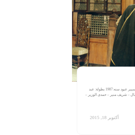
قصة :يوسف جوهر سيناريو وحوار :حلمى سالم اخراج : تيسيير عبود سنه:1987 بطولة: عبد
ال – شريف منير – حمدى الوزير –
أكتوبر 18, 2015