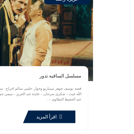
مسلسل الساقيه تدور
الله غيث – شكرى سرحان – عايدة عبد العزيز – ميمى جم
عبد الحفيظ التطاوى –...
اقرأ المزيد