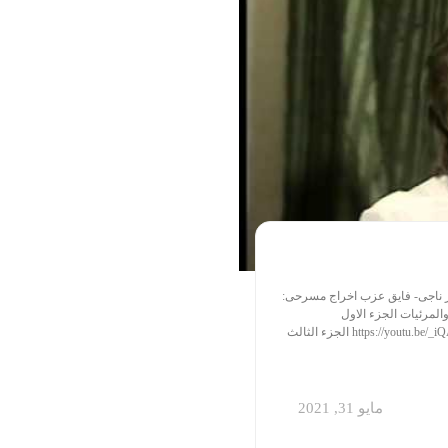
ر ناجى- فايق عزب اخراج مسرحى:
المرئيات الجزء الاول
https://youtu.be/FoymeHz7uWk الجزء الثانى https://youtu.be/_iQAdMLHjq8 الجزء الثالث
مايو 31, 2021