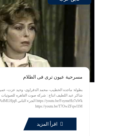
مسرحية عيون ترى فى الظلام
بطولة: ماجده الخطيب- محمد الدفراوى- وحيد عزت- عم
شاكر عبد اللطيف انتاج : شركه صوت القاهره للصوتيات و
https://youtu.be/T7OwZFqwl1M
اقرأ المزيد